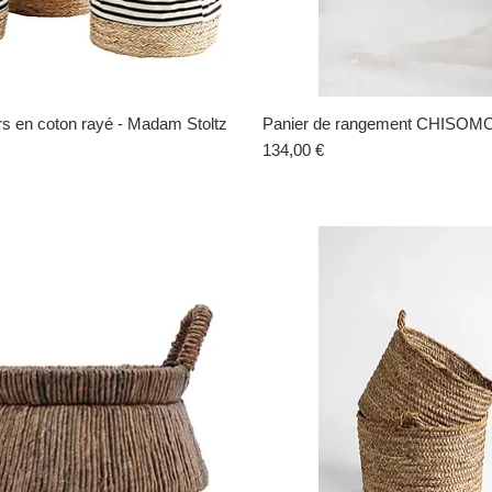
rs en coton rayé - Madam Stoltz
Aperçu rapide
Panier de rangement CHISOMO 
Aperçu rapide
Prix
134,00 €