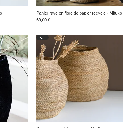
ko
Panier rayé en fibre de papier recyclé - Mifuko
Aperçu rapide
Prix
69,00 €
-50%