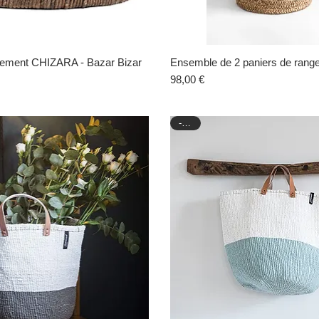
gement CHIZARA - Bazar Bizar
Aperçu rapide
Ensemble de 2 paniers de ran
Aperçu rapide
Prix
98,00 €
-30%