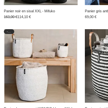
Panier noir en sisal XXL - Mifuko
Aperçu rapide
Panier gris ant
Prix original
Prix promotionnel
Prix
163,00 €
114,10 €
69,00 €
-30%