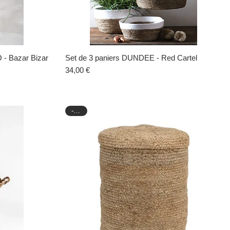
- Bazar Bizar
Set de 3 paniers DUNDEE - Red Cartel
Aperçu rapide
Prix
34,00 €
-40%