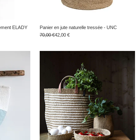
gement ELADY
Panier en jute naturelle tressée - UNC
Aperçu rapide
Prix original
Prix promotionnel
70,00 €
42,00 €