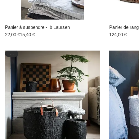
Panier à suspendre - Ib Laursen
Aperçu rapide
Panier de ran
Prix original
Prix promotionnel
Prix
22,00 €
15,40 €
124,00 €
-30%