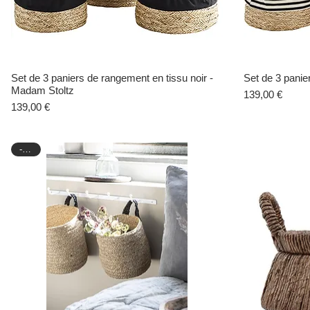
Set de 3 paniers de rangement en tissu noir -
Aperçu rapide
Set de 3 panie
Madam Stoltz
Prix
139,00 €
Prix
139,00 €
-30%