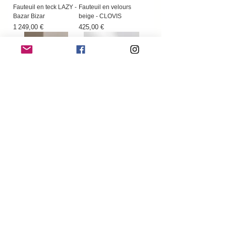
Fauteuil en teck LAZY -
Fauteuil en velours
Bazar Bizar
beige - CLOVIS
Prix
Prix
1 249,00 €
425,00 €
Fauteuil en velours -
Fauteuil en Bois de
Vert anglais
Teck
Prix
Prix
264,00 €
355,00 €
Pouf en tissu Gris
Fauteuil ESTEFAN -
Anthracite 125 x 150
Blanc