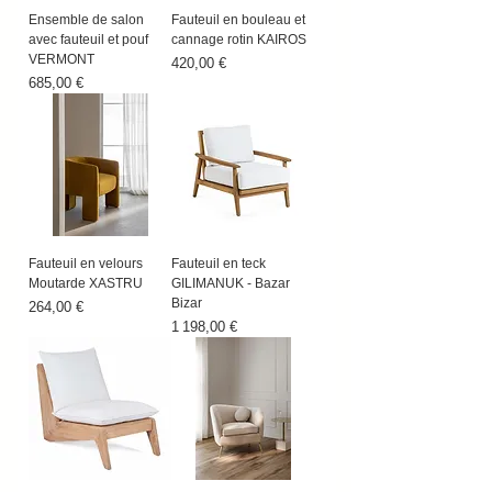
Ensemble de salon
Fauteuil en bouleau et
avec fauteuil et pouf
cannage rotin KAIROS
VERMONT
Prix
420,00 €
Prix
685,00 €
Fauteuil en velours
Fauteuil en teck
Moutarde XASTRU
GILIMANUK - Bazar
Bizar
Prix
264,00 €
Prix
1 198,00 €