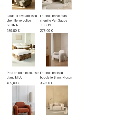
attentes.
Fauteuil pivotant tissu
Fauteuil en velours
chenille vert olive
chenille Vert Sauge
SERNIN
JEISON
Prix
Prix
259,00 €
275,00 €
Pouf en rotin et coussin
Fauteuil en tissu
blanc MILU
bouclette Blanc Nicxon
Prix
Prix
405,00 €
369,00 €