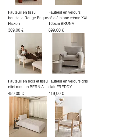
Fauteuil en tissu
Fauteuil en velours
bouclette Rouge Brique
côtelé blanc crème XXL
Nicxon
165cm BRUNA
Prix
Prix
369,00 €
699,00 €
Fauteuil en bois et tissu
Fauteuil en velours gris
effet mouton BERNIA
clair FREDDY
Prix
Prix
459,00 €
419,00 €