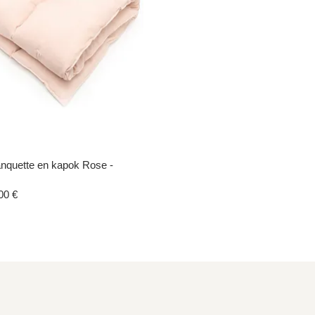
nquette en kapok Rose -
Aperçu rapide
 promotionnel
00 €