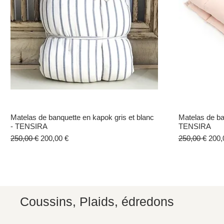
Matelas de banquette en kapok gris et blanc
Aperçu rapide
Matelas de ba
- TENSIRA
TENSIRA
Prix original
Prix promotionnel
Prix original
Prix
250,00 €
200,00 €
250,00 €
200,
Coussins, Plaids, édredons