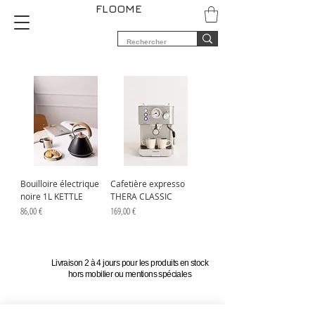
FLOOME
Bouilloire électrique
Cafetière expresso
noire 1L KETTLE
THERA CLASSIC
Prix
Prix
86,00 €
169,00 €
Livraison 2 à 4 jours pour les produits en stock
hors mobilier ou mentions spéciales
Paiement sécurisé en ligne par carte bancaire,