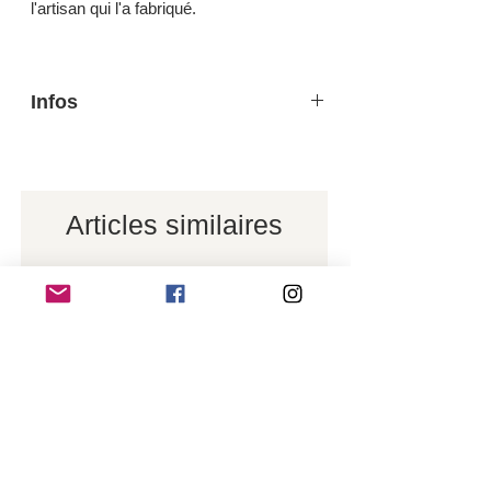
l'artisan qui l'a fabriqué.
Infos
Matière: sisal et plastique recyclé avec
poignées courtes en cuir.
Diametre 30 cm hauteur 28 cm.
Intérieur et extérieur.
Articles similaires