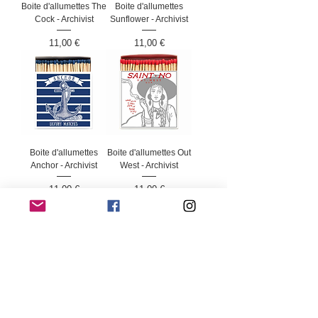
Boite d'allumettes The
Boite d'allumettes
Cock - Archivist
Sunflower - Archivist
Prix
Prix
11,00 €
11,00 €
Boite d'allumettes
Boite d'allumettes Out
Anchor - Archivist
West - Archivist
Prix
Prix
11,00 €
11,00 €
Livraison 2 à 4 jours pour les produits en stock
hors mobilier ou mentions spéciales
Paiement sécurisé en ligne par carte bancaire,
Paypal, Klarna