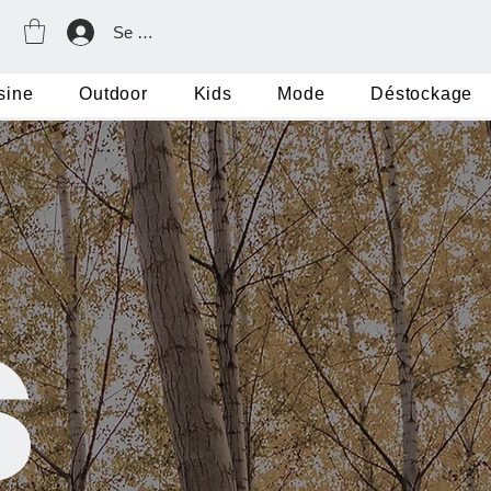
Se connecter
sine
Outdoor
Kids
Mode
Déstockage
s