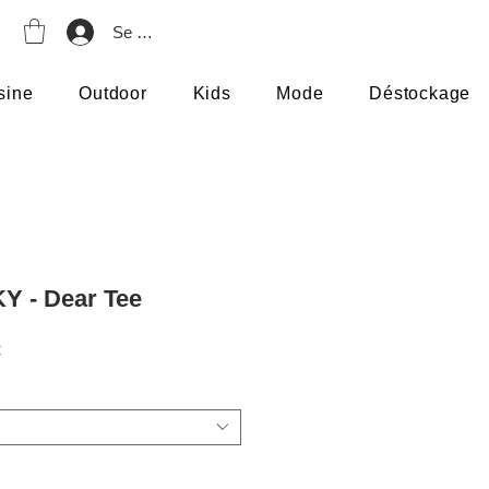
Se connecter
sine
Outdoor
Kids
Mode
Déstockage
Y - Dear Tee
Prix
€
promotionnel