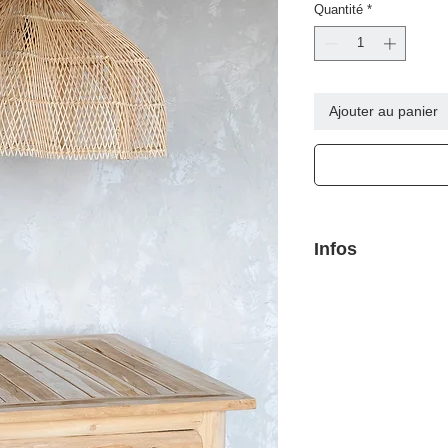
Quantité
*
Ajouter au panier
Infos
Diamètre 60 cm Hau
Couleur Noir ou natur
Nombre d'ampoules né
non incluses)
Fabriqué à la comma
Cable non inclus.