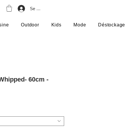
Se connecter
sine
Outdoor
Kids
Mode
Déstockage
Whipped- 60cm -