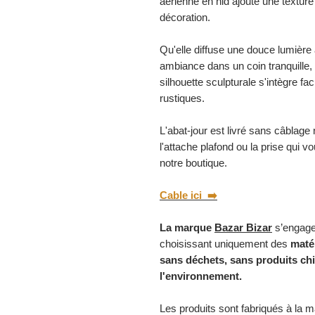
aérienne en nid ajoute une texture
décoration.
Qu'elle diffuse une douce lumière
ambiance dans un coin tranquille, 
silhouette sculpturale s'intègre f
rustiques.
L'abat-jour est livré sans câblage n
l'attache plafond ou la prise qui 
notre boutique.
Cable ici ➡️
La marque
Bazar Bizar
s’engage
choisissant uniquement des
matér
sans déchets, sans produits ch
l'environnement.
Les produits sont fabriqués à la 