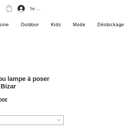
Se connecter
sine
Outdoor
Kids
Mode
Déstockage
ou lampe à poser
Bizar
Prix
00€
promotionnel