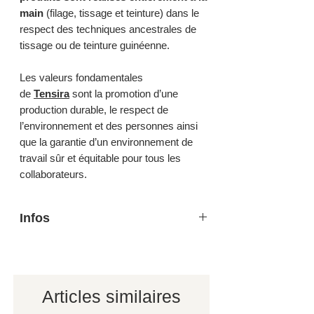
main
(filage, tissage et teinture) dans le
respect des techniques ancestrales de
tissage ou de teinture guinéenne.
Les valeurs fondamentales
de
Tensira
sont la promotion d’une
production durable, le respect de
l’environnement et des personnes ainsi
que la garantie d’un environnement de
travail sûr et équitable pour tous les
collaborateurs.
Infos
100% coton, lavage 40 ° - Dimensions: 35
x 45 cm
Filés, tissés et teints à la main.
Sachez que les petites irrégularités de
Articles similaires
tissage ou les légères variations de