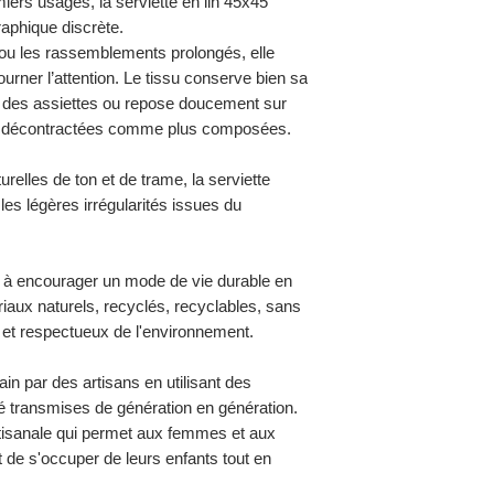
miers usages, la serviette en lin 45x45
raphique discrète.
s ou les rassemblements prolongés, elle
rner l’attention. Le tissu conserve bien sa
 des assiettes ou repose doucement sur
es décontractées comme plus composées.
urelles de ton et de trame, la serviette
 les légères irrégularités issues du
à encourager un mode de vie durable en
aux naturels, recyclés, recyclables, sans
 et respectueux de l'environnement.
ain par des artisans en utilisant des
é transmises de génération en génération.
artisanale qui permet aux femmes et aux
 de s'occuper de leurs enfants tout en
.