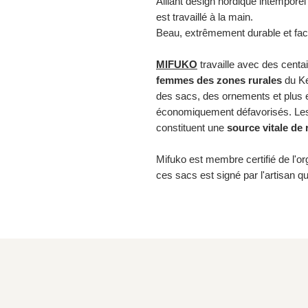
Alliant design nordique intemporel
est travaillé à la main.
Beau, extrêmement durable et faci
MIFUKO
travaille avec des centa
femmes des
zones rurales
du Ke
des sacs, des ornements et plus 
économiquement défavorisés. Les p
constituent une
source
vitale de
Mifuko est membre certifié de l'o
ces sacs est signé par l'artisan qui