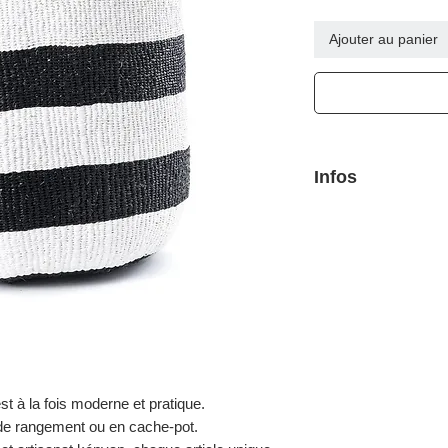
Ajouter au panier
Infos
Matière: sisal et pla
cuir.
Coloris: Grosses ray
L: 35 cm hauteur 40
Variations ± 5 cm
st à la fois moderne et pratique.
er de rangement ou en cache-pot.