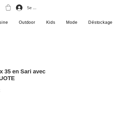
Se connecter
sine
Outdoor
Kids
Mode
Déstockage
x 35 en Sari avec
 QUOTE
Prix
€
promotionnel