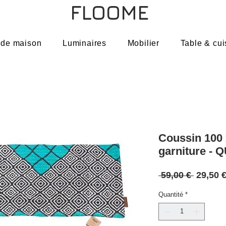
FLOOME
 de maison
Luminaires
Mobilier
Table & cui
Coussin 100 
garniture -
Prix
 59,00 € 
29,50 
original
Quantité
*