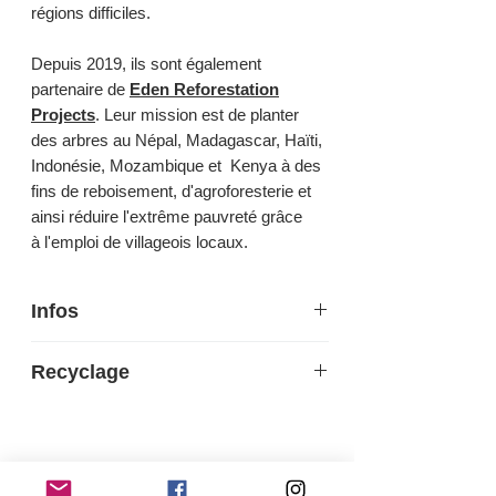
régions difficiles.
Depuis 2019, ils sont également
partenaire de
Eden Reforestation
Projects
. Leur mission est de planter
des arbres au Népal, Madagascar, Haïti,
Indonésie, Mozambique et Kenya à des
fins de reboisement, d'agroforesterie et
ainsi réduire l'extrême pauvreté grâce
à l'emploi de villageois locaux.
Infos
Puissance maximale : 40 W
Recyclage
Matériau : Bambou - Lin écologique
Hauteur : 67/70 cm - Largeur : 105 cm
Ce produit est recyclable. En fin de vie,
max - Base 18 x 12 x 2,5 cm
pensez à le rapporter dans un point de
Interrupteur sur support mural
collecte.
Longueur cordon : 200 cm - Noir
Pour en savoir plus, rendez-vous sur
eco-
Ampoule E27 non Incluse