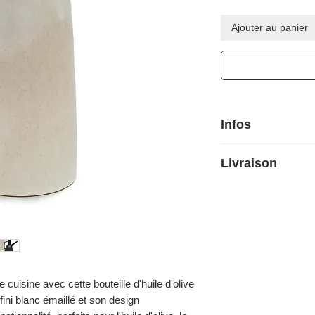
Ajouter au panier
Infos
Couleur Blanc
Livraison
Hauteur 19,5 cm
Materiau Céramique
Livraison 7-10 jours
Lave-vaisselle Oui -
Fabriqué au portugal
cuisine avec cette bouteille d'huile d'olive
fini blanc émaillé et son design