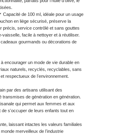
tionnalité, parfaits pour l'huile d'olive, le
tisées.
 ✔ Capacité de 100 ml, idéale pour un usage
chon en liège sécurisé, préserve la
 précis, service contrôlé et sans gouttes
isselle, facile à nettoyer et à réutiliser.
rs, cadeaux gourmands ou décorations de
 à encourager un mode de vie durable en
aux naturels, recyclés, recyclables, sans
 et respectueux de l'environnement.
in par des artisans utilisant des
é transmises de génération en génération.
artisanale qui permet aux femmes et aux
 de s'occuper de leurs enfants tout en
.
te, laissant intactes les valeurs familiales
e monde merveilleux de l'industrie