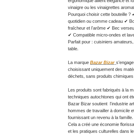
ergonomique allient élégance et fonc
vinaigre ou les vinaigrettes aroma
Pourquoi choisir cette bouteille ?
quotidien ou comme cadeau ✔ Bou
fraîcheur et l'arôme ✔ Bec verseur
✔ Compatible micro-ondes et lave-va
Parfait pour : cuisiniers amateu
table.
La marque
Bazar Bizar
s’engage
choisissant uniquement des matéri
déchets, sans produits chimiques
Les produits sont fabriqués à la ma
techniques autochtones qui ont ét
Bazar Bizar soutient l'industrie 
hommes de travailler à domicile et
fournissant un revenu à la famille
Cela a créé une économie florissan
et les pratiques culturelles dans l