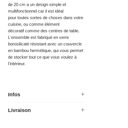
de 20 cm a un design simple et
multifonctionnel car il est idéal
pour toutes sortes de choses dans votre
cuisine, ou comme élément
décoratif comme des centres de table.
L'ensemble est fabriqué en verre
borosilicaté résistant avec un couvercle
en bambou hermétique, qui vous permet
de stocker tout ce que vous voulez à
l'intérieur.
Infos
Hauteur 20 cm - Diamètre 8 cm
Livraison
Verre, bambou
Livraison 7 jours en France
métropolitaine, Belgique, Luxembourg.