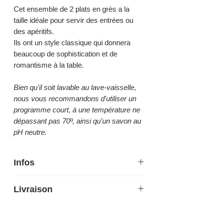
Cet ensemble de 2 plats en grès a la
taille idéale pour servir des entrées ou
des apéritifs.
Ils ont un style classique qui donnera
beaucoup de sophistication et de
romantisme à la table.
Bien qu'il soit lavable au lave-vaisselle,
nous vous recommandons d'utiliser un
programme court, à une température ne
dépassant pas 70º, ainsi qu'un savon au
pH neutre.
Infos
Hauteur 2,5 cm - 2,8 cm
Livraison
Largeur 25 cm - 30,5 cm
Profondeur 11,2 cm - 13,5 cm
Livraison 5-7 jours en France
Épaisseur 0,6 cm
métropolitaine, Belgique et Luxembourg.