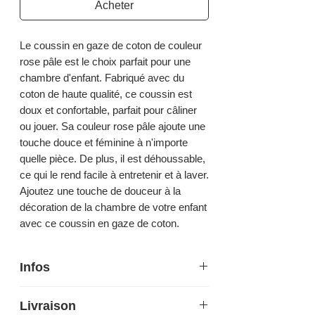
Acheter
Le coussin en gaze de coton de couleur
rose pâle est le choix parfait pour une
chambre d'enfant. Fabriqué avec du
coton de haute qualité, ce coussin est
doux et confortable, parfait pour câliner
ou jouer. Sa couleur rose pâle ajoute une
touche douce et féminine à n'importe
quelle pièce. De plus, il est déhoussable,
ce qui le rend facile à entretenir et à laver.
Ajoutez une touche de douceur à la
décoration de la chambre de votre enfant
avec ce coussin en gaze de coton.
Infos
Hauteur 45 cm - Largeur 45 cm
Livraison
Épaisseur 17 cm - Poids 0,5 kg