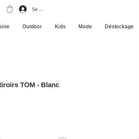
Se connecter
sine
Outdoor
Kids
Mode
Déstockage
iroirs TOM - Blanc