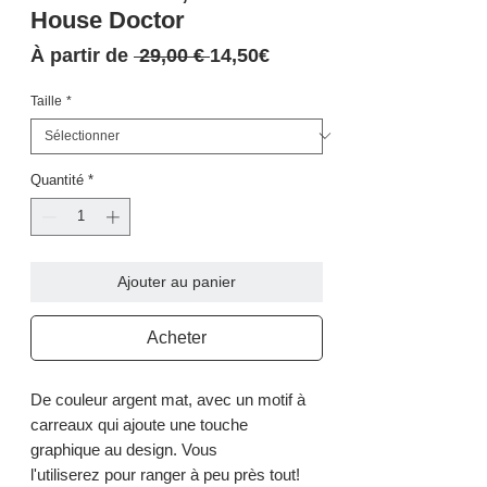
House Doctor
Prix
Prix
À partir de
 29,00 € 
14,50€
original
promotionnel
Taille
*
Quantité
*
Ajouter au panier
Acheter
De couleur argent mat, avec un motif à
carreaux qui ajoute une touche
graphique au design. Vous
l'utiliserez pour ranger à peu près tout!