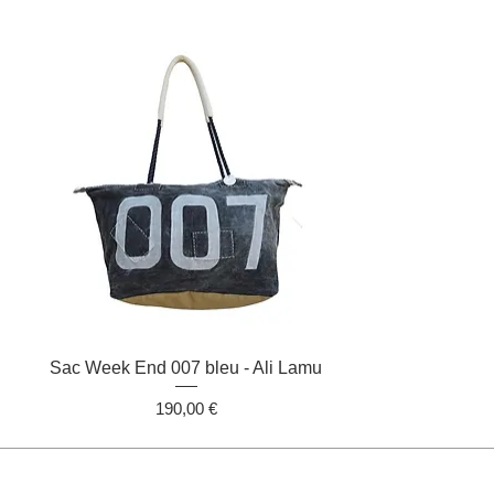
Aperçu rapide
Sac Week End 007 bleu - Ali Lamu
Prix
190,00 €