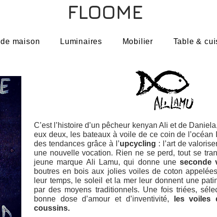
FLOOME
 de maison
Luminaires
Mobilier
Table & cui
C’est l’histoire d’un pêcheur kenyan Ali et de Daniel
eux deux, les bateaux à voile de ce coin de l’océan 
des tendances grâce à l’
upcycling
: l’art de valoris
une nouvelle vocation. Rien ne se perd, tout se tran
jeune marque Ali Lamu, qui donne une
seconde v
boutres en bois aux jolies voiles de coton appelées 
leur temps, le soleil et la mer leur donnent une pat
par des moyens traditionnels. Une fois triées, sél
bonne dose d’amour et d’inventivité,
les voiles
coussins.