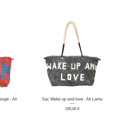
Aperçu rapide
uge - Ali
Sac Wake up and love - Ali Lamu
Prix
190,00 €