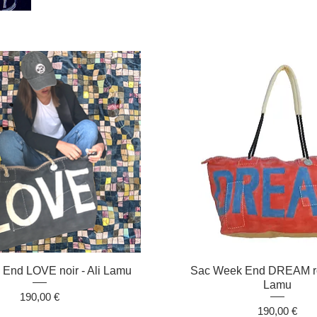
Aperçu rapide
Aperçu rapide
End LOVE noir - Ali Lamu
Sac Week End DREAM ro
Lamu
Prix
190,00 €
Prix
190,00 €