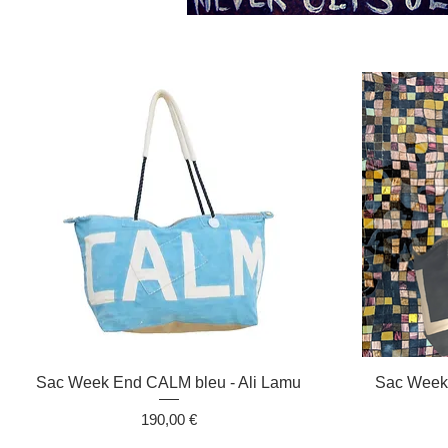
Aperçu rapide
Sac Week End CALM bleu - Ali Lamu
Sac Week 
Prix
190,00 €